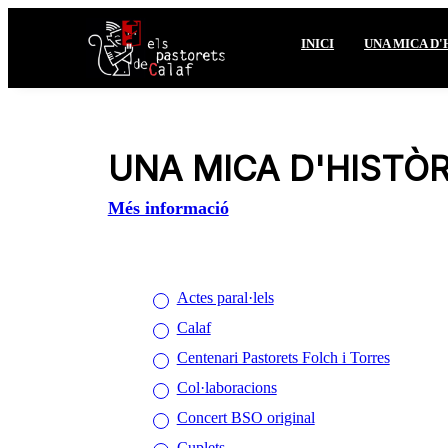
INICI
UNA MICA D'
UNA MICA D'HISTÒR
Més informació
Actes paral·lels
Calaf
Centenari Pastorets Folch i Torres
Col·laboracions
Concert BSO original
Cuplets