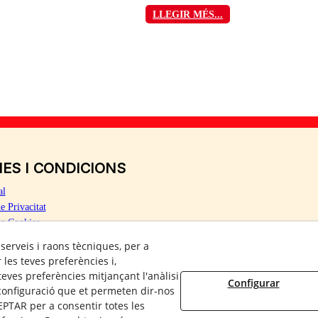
LLEGIR MÉS...
ES I CONDICIONS
al
de Privacitat
de Cookies
 serveis i raons tècniques, per a
les teves preferències i,
eves preferències mitjançant l'anàlisi
Configurar
configuració que et permeten dir-nos
PTAR per a consentir totes les