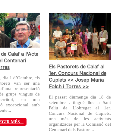
 de Calaf a l'Acte
el Centenari
Els Pastorets de Calaf al
orres
1er. Concurs Nacional de
, dia 1 d’Octubre, els
Cuplets << Josep Maria
storets van ser una
Folch i Torres >>
’una representació
 de grups vinguts de
El passat diumenge dia 18 de
erritori, en una
setembre , tingué lloc a Sant
ció excepcional amb
Feliu de Llobregat el 1er.
nte...
Concurs Nacional de Cuplets,
una més de les activitats
EGIR MÉS...
organitzades per la Comissió del
Centenari dels Pastore...