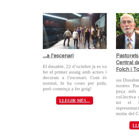
...a l'escenari
Pastorets
Central d
El dissabte, 22 d’octubre ja es va
Folch i T
fer el primer assaig amb actors i
decorats a l’escenari. Com és
sss Dissabte
normal, hi ha coses per pulir,
nostres Pa
però comença a fer goig!
peça més d
col.lectiva
LLEGIR MÉS...
tot el t
representa
motiu del Ce
LL